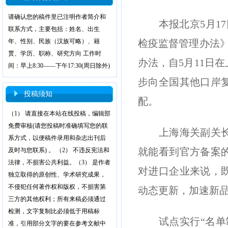
请确认您的稿件里已注明作者简介和
本报北京5月17
联系方式，主要包括：姓名、出生
年、性别、民族（汉族可略）、籍
检疫监督管理办法》
贯、学历、职称、研究方向 工作时
办法，自5月11日
间：早上8:30——下午17:30(周日除外)
步向全国其他口岸
投稿须知
配。
（1） 请直接在本站在线投稿，编辑部
免费审核(请您投稿时准确填写您的联
上海海关副关长骆
系方式，以便稿件录用和杂志出刊后
就能看到官方备案
及时与您联系) 。 （2） 不违反宪法和
法律，不损害公共利益。（3） 是作者
对进口企业来说，
独立取得的原创性、学术研究成果，
不侵犯任何著作权和版权，不损害第
动态更新，加速新
三方的其他权利；所有来稿必须通过
检测，文字复制比必须低于用稿标
试点实行“名单制
准，引用部分文字的要在参考文献中